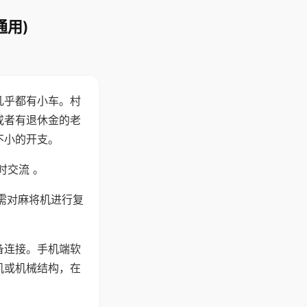
通用)
几乎都有小车。村
或者有退休金的老
不小的开支。
时交流 。
需对麻将机进行复
备连接。手机端软
机或机械结构，在