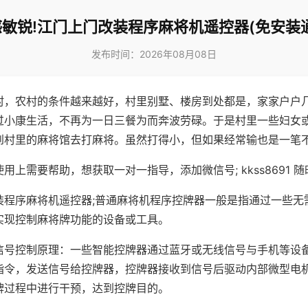
敏锐!江门上门改装程序麻将机遥控器(免安装
发布时间：2026年08月08日
村，农村的条件越来越好，村里别墅、楼房到处都是，家家户户
过小康生活，不再为一日三餐为而奔波劳碌。于是村里一些妇女
到村里的麻将馆去打麻将。虽然打得小，但如果经常输也是一笔
用上需要帮助，想获取一对一指导，添加微信号; kkss8691 随
装程序麻将机遥控器;普通麻将机程序控牌器一般是指通过一些无
实现控制麻将牌功能的设备或工具。
信号控制原理：一些智能控牌器通过蓝牙或无线信号与手机等设
指令，发送信号给控牌器，控牌器接收到信号后驱动内部微型电
牌过程中进行干预，达到控牌目的。