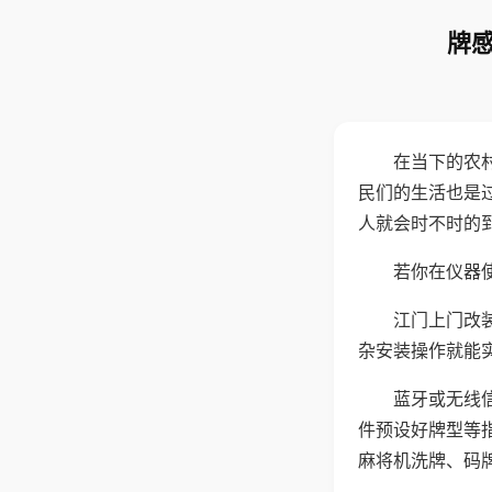
牌感
在当下的农
民们的生活也是
人就会时不时的
若你在仪器使
江门上门改
杂安装操作就能
蓝牙或无线
件预设好牌型等
麻将机洗牌、码