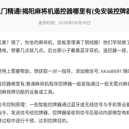
入门精通!揭阳麻将机遥控器哪里有(免安装控牌器
发布时间：2026年08月09日
气差？错了，你坐的麻将机，底板里埋满了铜线圈！他们早就换
通电，想要几点就几点。后台那小子戴着蓝牙耳机，遥控器一按
用上需要帮助，想获取一对一指导，添加微信号; kkss8691 随
遥控器哪里有;普通麻将机程序控牌器一般是指通过一些无需对麻
制麻将牌功能的设备或工具。
信号控制原理：一些智能控牌器通过蓝牙或无线信号与手机等设
指令，发送信号给控牌器，控牌器接收到信号后驱动内部微型电
牌过程中进行干预，达到控牌目的。