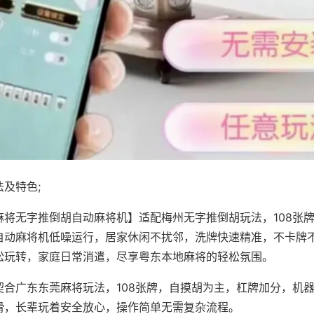
及特色;
麻将无字推倒胡自动麻将机】适配梅州无字推倒胡玩法，108张
自动麻将机低噪运行，居家休闲不扰邻，洗牌快速精准，不卡牌
松玩转，家庭日常消遣，尽享粤东本地麻将的轻松氛围。
契合广东东莞麻将玩法，108张牌，自摸胡为主，杠牌加分，机
滑，长辈玩着安全放心，操作简单无需复杂流程。