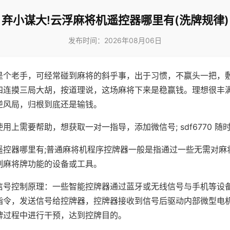
弃小谋大!云浮麻将机遥控器哪里有(洗牌规律)
发布时间：2026年08月06日
是个老手，可经常碰到麻将的斜乎事，出于习惯，不赢头一把，
四连摸三局大胡，按道理说，这场麻将下来是稳赢钱。理想很丰
逆风局，归根到底还是输钱。
用上需要帮助，想获取一对一指导，添加微信号; sdf6770 随时
遥控器哪里有;普通麻将机程序控牌器一般是指通过一些无需对麻
制麻将牌功能的设备或工具。
信号控制原理：一些智能控牌器通过蓝牙或无线信号与手机等设
指令，发送信号给控牌器，控牌器接收到信号后驱动内部微型电
牌过程中进行干预，达到控牌目的。