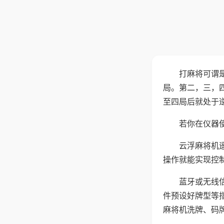
打麻将可谓
局。第二，三，
至四局后就处于
若你在仪器使
云浮麻将机
操作就能实现控
蓝牙或无线
件预设好牌型等
麻将机洗牌、码