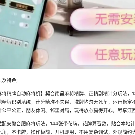
及特色;
麻将精牌自动麻将机】契合南昌麻将精牌、正精副精计分玩法，1
地精牌识别系统，计分精准不失误，洗牌均匀无死角，运行稳定
计公平公正，朋友休闲、邻里对局，玩得放心赢得开心，尽享江
适配安徽合肥麻将玩法，144张带花牌，花牌算番数，贴合本地
死角，不卡牌，操作极简，开机即用，不用复杂调试，外观简约