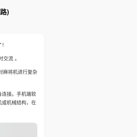
路)
了！
时交流 。
对麻将机进行复杂
备连接。手机端软
机或机械结构，在