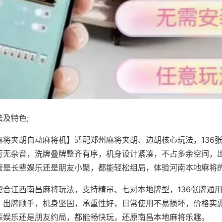
及特色;
麻将夹胡自动麻将机】适配郑州麻将夹胡、边胡核心玩法，136
行无杂音，洗牌叠牌整齐有序，机身设计紧凑，不占多余空间，
管是长辈娱乐还是朋友小聚，都能轻松组局，体验河南本地麻将
契合江西南昌麻将玩法，支持精吊、七对本地牌型，136张牌通
，出牌顺手，机身坚固，承重性好，日常使用不易损坏，价格实
辈娱乐还是朋友约局，都能畅快玩，还原南昌本地麻将乐趣。