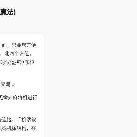
赢法)
里面，只要您方便
西，北四个方位，
这时候遥控器东位
交流 。
无需对麻将机进行
备连接。手机端软
机或机械结构，在