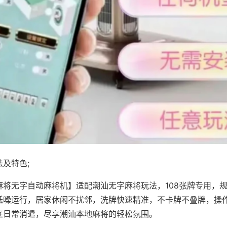
及特色;
麻将无字自动麻将机】适配潮汕无字麻将玩法，108张牌专用，
低噪运行，居家休闲不扰邻，洗牌快速精准，不卡牌不叠牌，操
庭日常消遣，尽享潮汕本地麻将的轻松氛围。