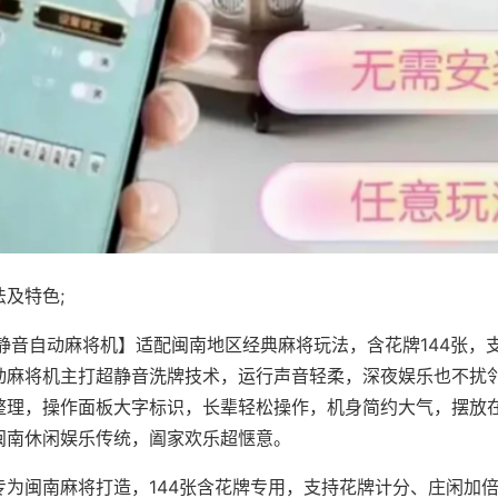
及特色;
·静音自动麻将机】适配闽南地区经典麻将玩法，含花牌144张，
动麻将机主打超静音洗牌技术，运行声音轻柔，深夜娱乐也不扰
整理，操作面板大字标识，长辈轻松操作，机身简约大气，摆放
闽南休闲娱乐传统，阖家欢乐超惬意。
专为闽南麻将打造，144张含花牌专用，支持花牌计分、庄闲加