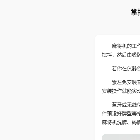
掌
麻将机的工
搅拌，然后由吸
若你在仪器使
崇左免安装
安装操作就能实
蓝牙或无线
件预设好牌型等
麻将机洗牌、码