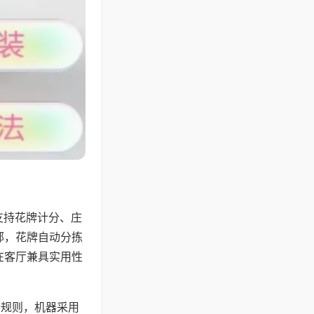
支持花牌计分、庄
邻，花牌自动分拣
在客厅兼具实用性
倍规则，机器采用